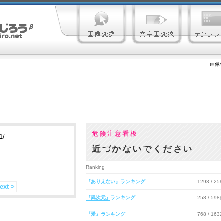
画像
危険注意看板
近づかないでください
Ranking
『ありえない』ランキング
1293 / 2
ext >
『異次元』ランキング
258 / 59
『愛』ランキング
768 / 16