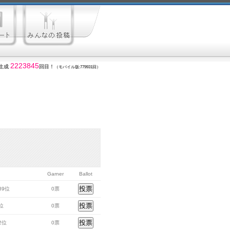
2223845
生成
回目！
（モバイル版:779931回）
Garner
Ballot
589位
0票
8位
0票
32位
0票