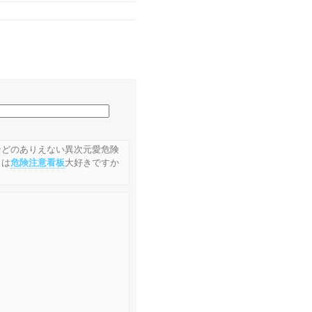
などのありえない異次元愛危険
うは
危険注意看板
大好きですか