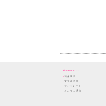
Generator
画像変換
文字画変換
テンプレート
みんなの投稿