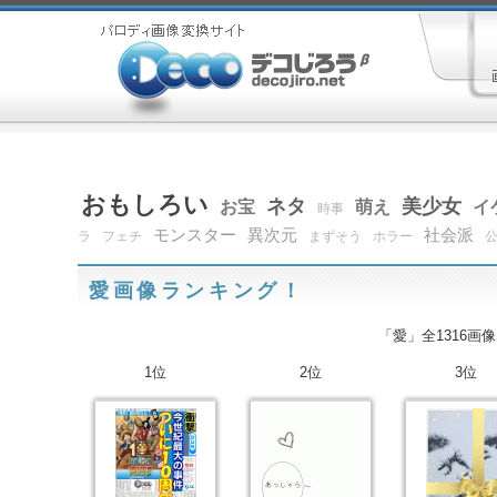
おもしろい
ネタ
美少女
お宝
萌え
イ
時事
モンスター
異次元
社会派
ラ
フェチ
まずそう
ホラー
愛画像ランキング！
「愛」全1316画像
1位
2位
3位