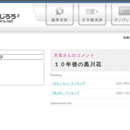
画像
天音さんのコメント
１０年後の黒川花
Ranking
『おもしろい』ランキング
210 / 50
『美少女』ランキング
1661 / 2
Sponsored Link