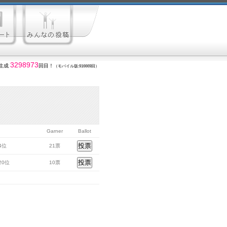
3298973
生成
回目！
（モバイル版:916669回）
Garner
Ballot
74位
21票
120位
10票