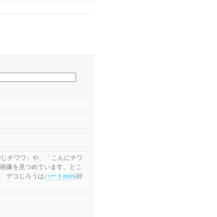
やじチワワ」や、「こんにチワ
i画像を見つめています。とこ
？ デコじろうは
ハートmini
好