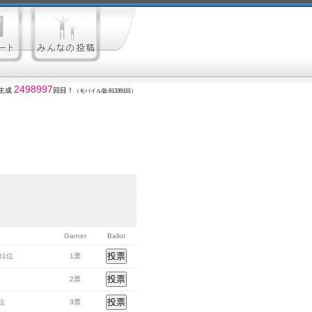
2498997
生成
回目！
（モバイル版:813391回）
Garner
Ballot
401位
1票
2票
5位
3票