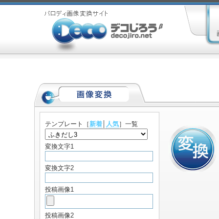
テンプレート
［
新着
│
人気
］一覧
変換文字1
変換文字2
投稿画像1
投稿画像2