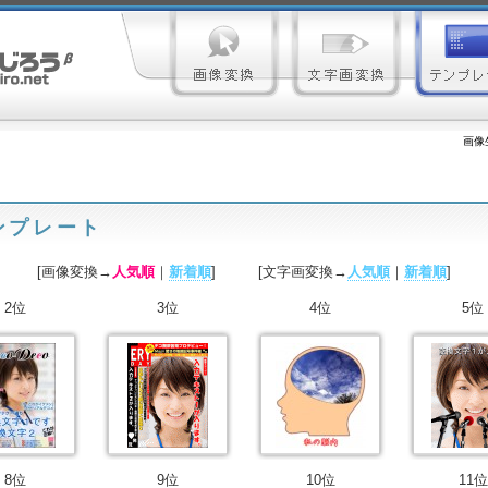
画像
ンプレート
[画像変換→
人気順
｜
新着順
] [文字画変換→
人気順
｜
新着順
]
2位
3位
4位
5位
8位
9位
10位
11位