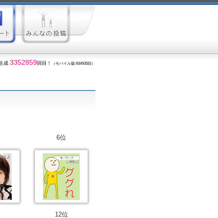
3352859
生成
回目！
（モバイル版:934935回）
6位
12位