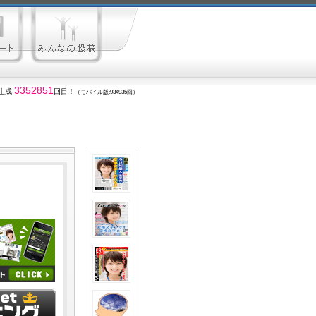
3352851
生成
回目！
（モバイル版:934935回）