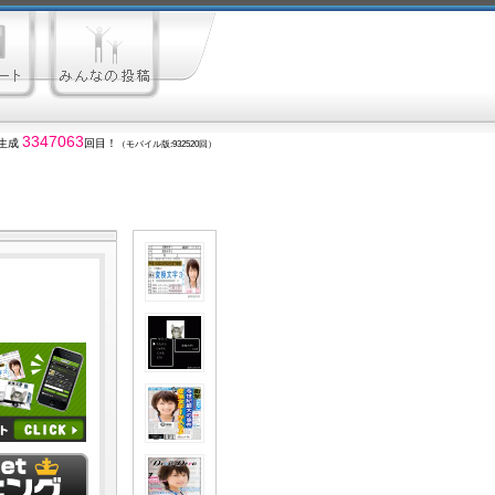
3347063
生成
回目！
（モバイル版:932520回）