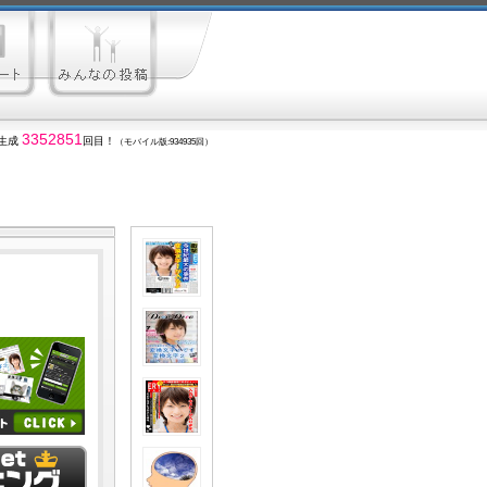
3352851
生成
回目！
（モバイル版:934935回）