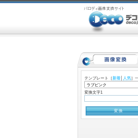
テンプレート
［
新着
│
人気
］
変換文字1