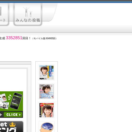
3352851
生成
回目！
（モバイル版:934935回）