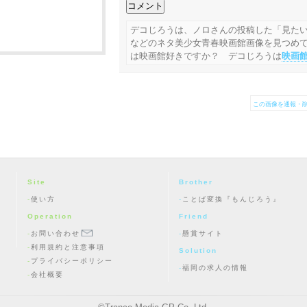
デコじろうは、ノロさんの投稿した「見たい
などのネタ美少女青春映画館画像を見つめ
は映画館好きですか？ デコじろうは
映画
この画像を通報・削
Site
Brother
使い方
ことば変換『もんじろう』
Operation
Friend
お問い合わせ
懸賞サイト
利用規約と注意事項
Solution
プライバシーポリシー
福岡の求人の情報
会社概要