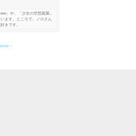
ww」や、「少女の空想庭園」
ています。ところで、ノロさん
館
好きです。
除依頼 >