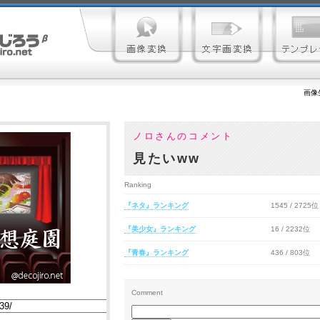
画像
ノロさんのコメント
見たいww
Ranking
『ネタ』ランキング
1545 / 2725位
『美少女』ランキング
16 / 2232位
『青春』ランキング
436 / 803位
Comment