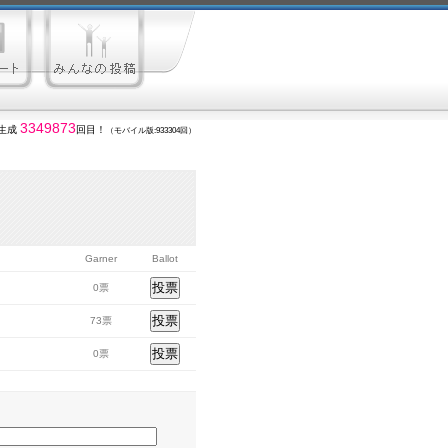
3349873
生成
回目！
（モバイル版:933304回）
Garner
Ballot
0票
73票
0票