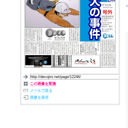
S
この画像を変換
メールで送る
画像を保存