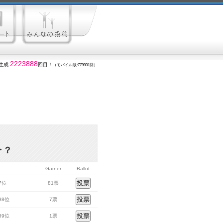
2223888
生成
回目！
（モバイル版:779931回）
分？
Garner
Ballot
37位
81票
098位
7票
589位
1票