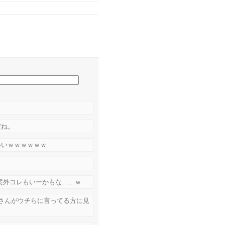
だね。
いいｗｗｗｗｗｗ
ど案外コレもいーかもな……ｗ
の雲雀さんがウチらに言ってる方に見