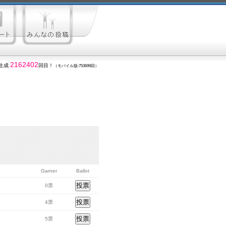
2162402
生成
回目！
（モバイル版:753699回）
Garner
Ballot
0票
4票
5票