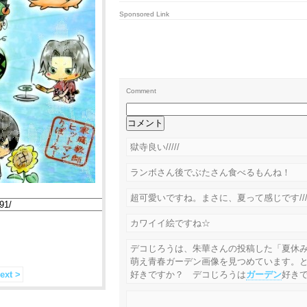
Sponsored Link
Comment
獄寺良い/////
ランボさん後でぶたさん食べるもんね！
超可愛いですね。まさに、夏って感じです////
カワイイ絵ですね☆
デコじろうは、朱華さんの投稿した「夏休
萌え青春ガーデン画像を見つめています。
ext >
好きですか？ デコじろうは
ガーデン
好き