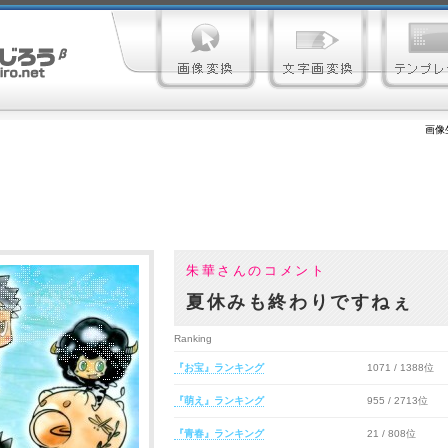
画像
朱華さんのコメント
夏休みも終わりですねぇ
Ranking
『お宝』ランキング
1071 / 1388位
『萌え』ランキング
955 / 2713位
『青春』ランキング
21 / 808位