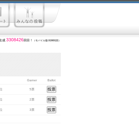
3308426
生成
回目！
（モバイル版:919691回）
Garner
Ballot
7位
5票
1位
2票
1位
3票