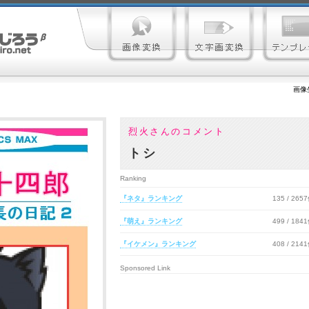
画像
烈火さんのコメント
トシ
Ranking
『ネタ』ランキング
135 / 265
『萌え』ランキング
499 / 184
『イケメン』ランキング
408 / 214
Sponsored Link