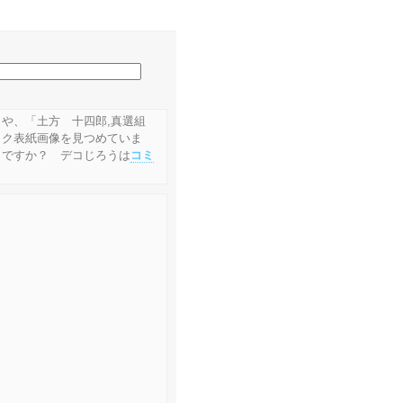
」や、「土方 十四郎,真選組
ック表紙画像を見つめていま
きですか？ デコじろうは
コミ