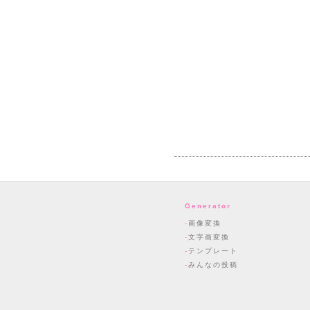
Generator
画像変換
文字画変換
テンプレート
みんなの投稿