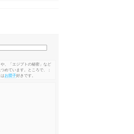
」や、「エジプトの秘密」など
見つめています。ところで、；
うは
お団子
好きです。