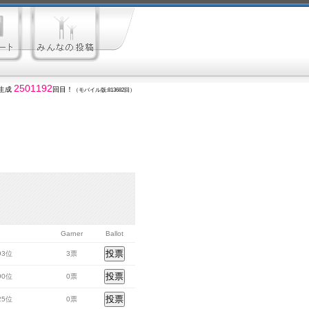
2501192
生成
回目！
（モバイル版:813682回）
Garner
Ballot
593位
3票
390位
0票
425位
0票