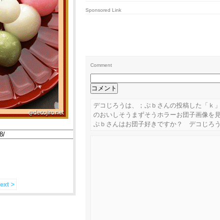
Sponsored Link
Comment
デコじろうは、；ぷｂさんの投稿した「ｋ
のおいしそうまずそうホラーお団子画像を
ぷｂさんはお団子好きですか？ デコじろ
ext >