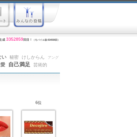
3352859
生成
回目！
（モバイル版:934936回）
ない
秘密
けしからん
アング
自己満足
愛
芸術的
6位