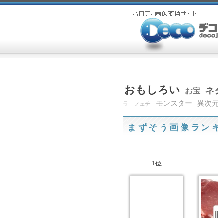
おもしろい
ネ
お宝
モンスター
異次
ラ
フェチ
まずそう画像ラン
1位