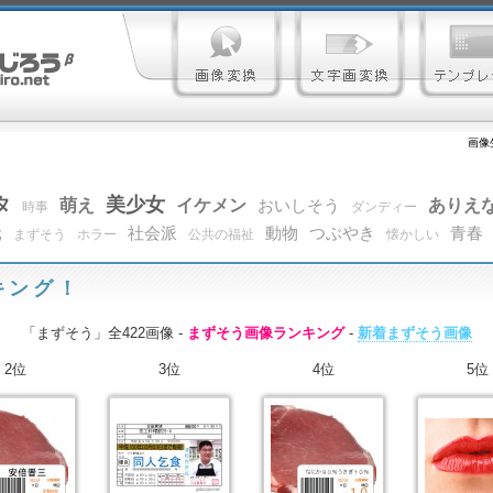
画像
タ
美少女
萌え
イケメン
ありえ
おいしそう
時事
ダンディー
元
社会派
動物
つぶやき
青春
まずそう
ホラー
公共の福祉
懐かしい
キング！
「まずそう」全422画像 -
まずそう画像ランキング
-
新着まずそう画像
2位
3位
4位
5位