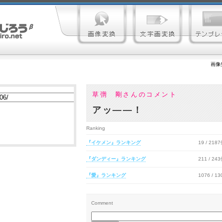
画像
草彅 剛さんのコメント
アッ――！
Ranking
『イケメン』ランキング
19 / 218
『ダンディー』ランキング
211 / 24
『愛』ランキング
1076 / 1
Comment