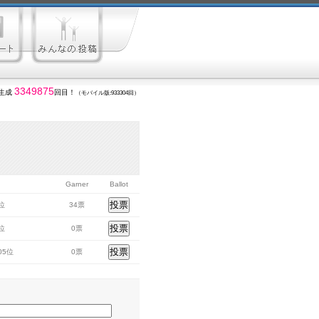
3349875
生成
回目！
（モバイル版:933304回）
Garner
Ballot
7位
34票
3位
0票
305位
0票