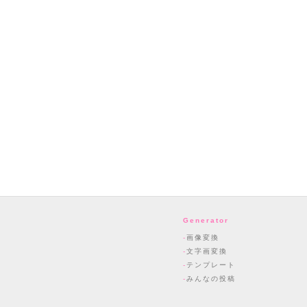
Generator
画像変換
文字画変換
テンプレート
みんなの投稿