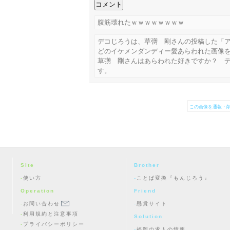
腹筋壊れたｗｗｗｗｗｗｗｗ
デコじろうは、草彅 剛さんの投稿した「ア
どのイケメンダンディー愛あらわれた画像
草彅 剛さんはあらわれた好きですか？ 
す。
この画像を通報・削
Site
Brother
使い方
ことば変換『もんじろう』
Operation
Friend
お問い合わせ
懸賞サイト
利用規約と注意事項
Solution
プライバシーポリシー
福岡の求人の情報