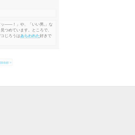
ッ――！」や、「いい男,」な
を見つめています。ところで、
デコじろうは
あらわれた
好きで
除依頼 >