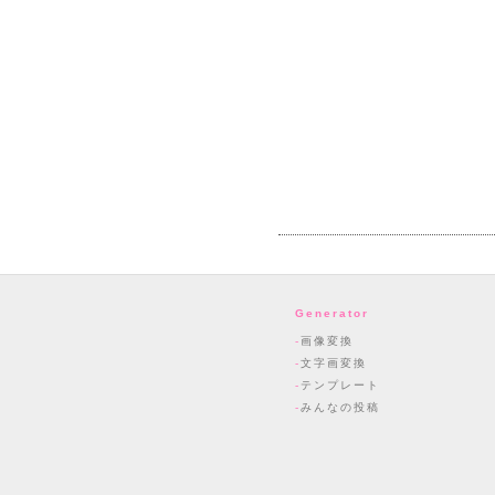
Generator
画像変換
文字画変換
テンプレート
みんなの投稿