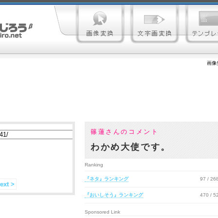
画像
篠蓮さんのコメント
わかめ大使です。
Ranking
『ネタ』ランキング
97 / 2
ext >
『おいしそう』ランキング
470 / 
Sponsored Link