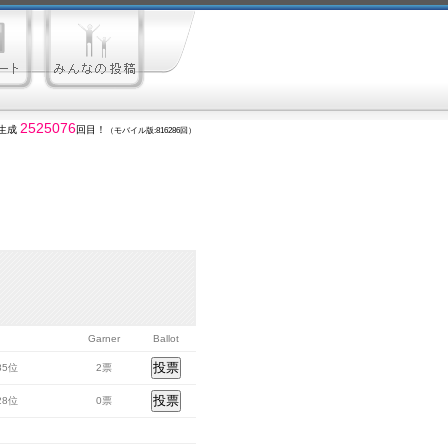
2525076
生成
回目！
（モバイル版:816286回）
Garner
Ballot
685位
2票
528位
0票