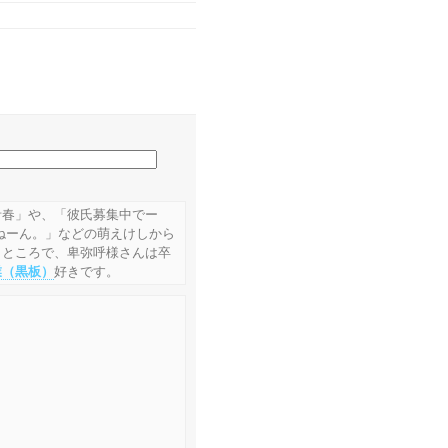
青春」や、「彼氏募集中でー
ねーん。」などの萌えけしから
。ところで、卑弥呼様さんは卒
業（黒板）
好きです。