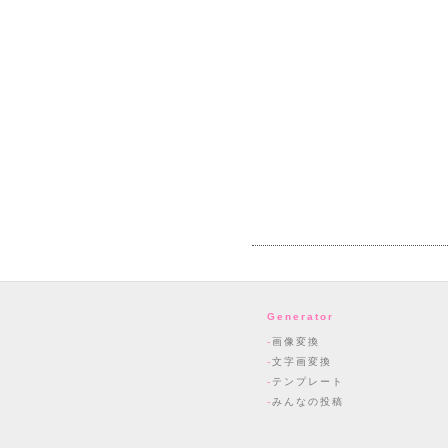
Generator
画像変換
文字画変換
テンプレート
みんなの投稿