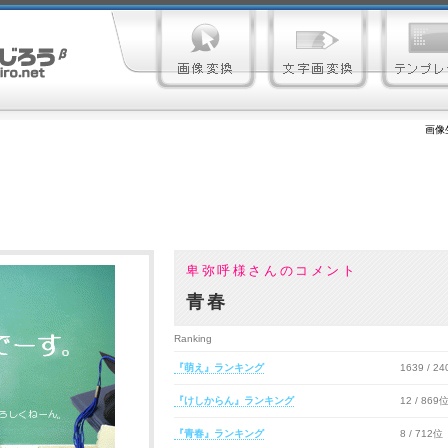
画像
卑弥呼様さんのコメント
青春
Ranking
『萌え』ランキング
1639 / 2
『けしからん』ランキング
12 / 869
『青春』ランキング
8 / 712位