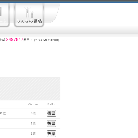
2497847
生成
回目！
（モバイル版:813290回）
Garner
Ballot
401位
0票
位
1票
1票