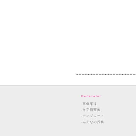
Generator
画像変換
文字画変換
テンプレート
みんなの投稿