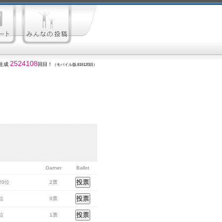
2524108
生成
回目！
（モバイル版:816120回）
Garner
Ballot
120位
2票
8位
0票
1位
1票