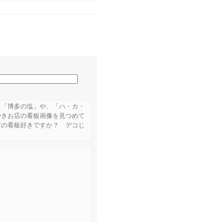
た「博多の塩」や、「ハ・カ・
やきお店の看板画像を見つめて
店の看板好きですか？ デコじ