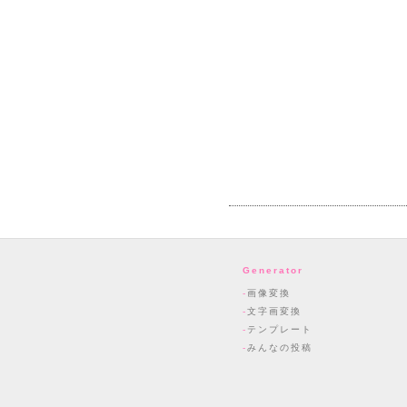
Generator
画像変換
文字画変換
テンプレート
みんなの投稿