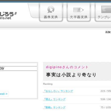
画像
digipinoさんのコメント
事実は小説より奇なり
Ranking
『おもしろい』ランキング
215 / 5
ext >
『萌え』ランキング
539 / 2
『動物』ランキング
75 / 10