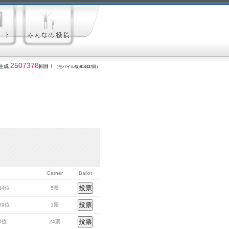
2507378
生成
回目！
（モバイル版:814437回）
Garner
Ballot
584位
5票
409位
1票
50位
24票