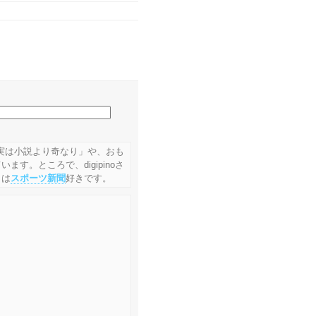
「事実は小説より奇なり」や、おも
す。ところで、digipinoさ
うは
スポーツ新聞
好きです。