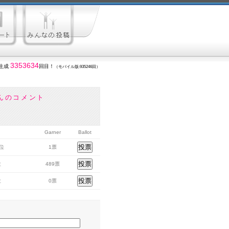
3353634
生成
回目！
（モバイル版:935246回）
んのコメント
Garner
Ballot
6位
1票
位
489票
位
0票