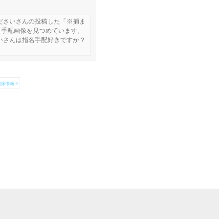
ださいさんの投稿した「※捕ま
名手配画像を見つめています。
いさんは指名手配好きですか？
除依頼 >