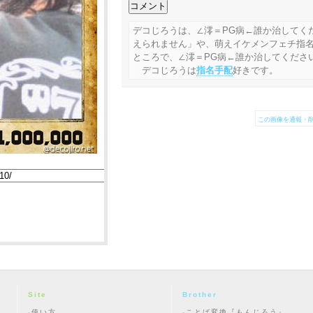
デコじろうは、∠澪＝PG病←誰か治してく
えられません」や、萌えイケメンフェチ指
ところで、∠澪＝PG病←誰か治してくださ
デコじろうは
指名手配
好きです。
この画像を通報・削
Site
Brother
使い方
ことば変換『もんじろう』