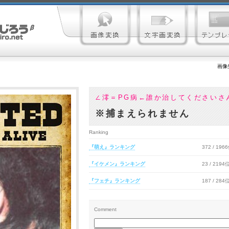
画像
∠澪＝PG病←誰か治してくださいさ
※捕まえられません
Ranking
『萌え』ランキング
372 / 196
『イケメン』ランキング
23 / 2194
『フェチ』ランキング
187 / 284
Comment