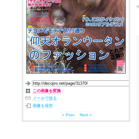
S
この画像を変換
メールで送る
画像を保存
< Prev
Next >