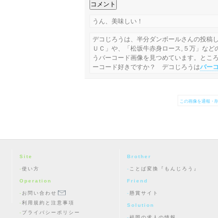
うん、美味しい！
デコじろうは、半分ダンボールさんの投稿
ＵＣ」や、「松坂牛赤身ロース,５万」など
うバーコード画像を見つめています。とこ
ーコード好きですか？ デコじろうは
バー
この画像を通報・削
Site
Brother
使い方
ことば変換『もんじろう』
Operation
Friend
お問い合わせ
懸賞サイト
利用規約と注意事項
Solution
プライバシーポリシー
福岡の求人の情報