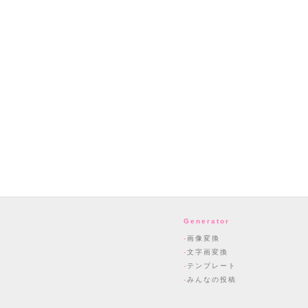
Generator
画像変換
文字画変換
テンプレート
みんなの投稿