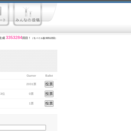
3353284
生成
回目！
（モバイル版:935122回）
Ｃ
Garner
Ballot
2031票
143位
0票
1票