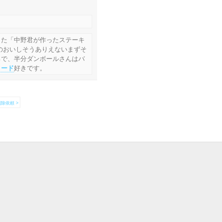
した「中野君が作ったステーキ
のおいしそうありえないまずそ
ろで、半分ダンボールさんはバ
コード
好きです。
除依頼 >