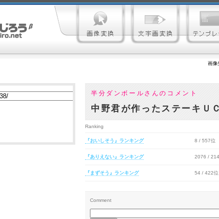
画像
半分ダンボールさんのコメント
中野君が作ったステーキＵ
Ranking
『おいしそう』ランキング
8 / 557位
『ありえない』ランキング
2076 / 2
『まずそう』ランキング
54 / 422位
Comment