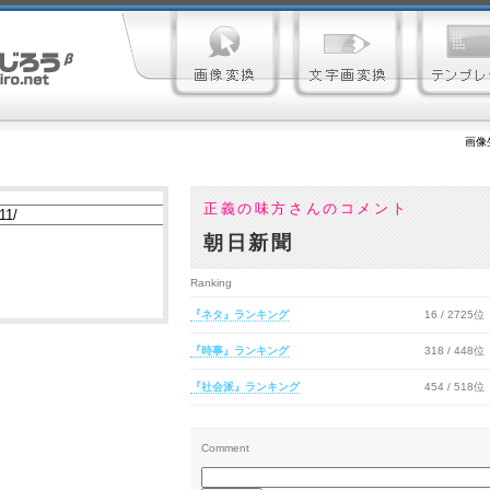
画像
正義の味方さんのコメント
朝日新聞
Ranking
『ネタ』ランキング
16 / 2725位
『時事』ランキング
318 / 448位
『社会派』ランキング
454 / 518位
Comment