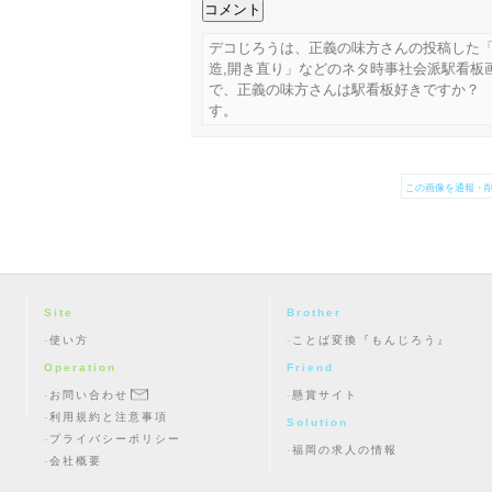
デコじろうは、正義の味方さんの投稿した「
造,開き直り」などのネタ時事社会派駅看板
で、正義の味方さんは駅看板好きですか？
す。
この画像を通報・削
Site
Brother
使い方
ことば変換『もんじろう』
Operation
Friend
お問い合わせ
懸賞サイト
利用規約と注意事項
Solution
プライバシーポリシー
福岡の求人の情報
会社概要