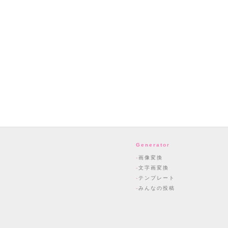
Generator
画像変換
文字画変換
テンプレート
みんなの投稿