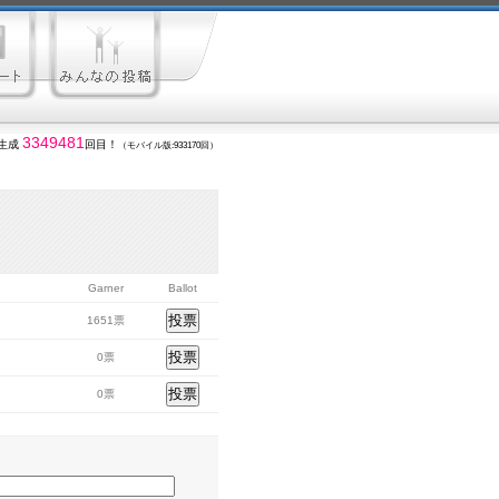
3349481
生成
回目！
（モバイル版:933170回）
Garner
Ballot
1651票
0票
0票