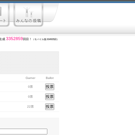
3352859
生成
回目！
（モバイル版:934935回）
Garner
Ballot
0票
0票
22票