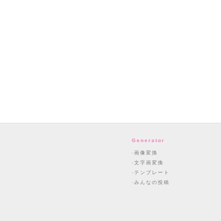
Generator
画像変換
文字画変換
テンプレート
みんなの投稿