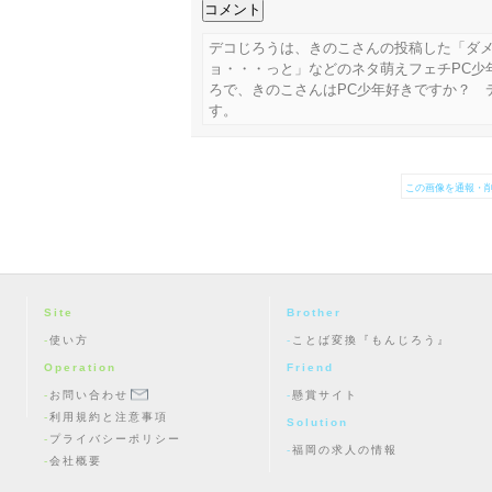
デコじろうは、きのこさんの投稿した「ダメ
ョ・・・っと」などのネタ萌えフェチPC少
ろで、きのこさんはPC少年好きですか？ 
す。
この画像を通報・削
Site
Brother
使い方
ことば変換『もんじろう』
Operation
Friend
お問い合わせ
懸賞サイト
利用規約と注意事項
Solution
プライバシーポリシー
福岡の求人の情報
会社概要