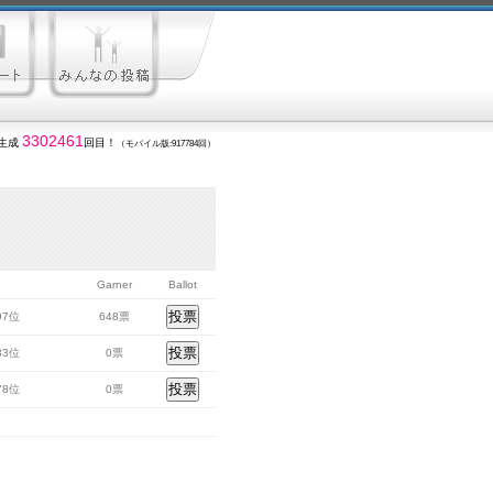
3302461
生成
回目！
（モバイル版:917784回）
Garner
Ballot
097位
648票
333位
0票
478位
0票