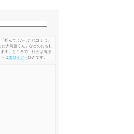
た「死んでよかったねゴミは」
った大島脇くん」などのおもし
います。ところで、社会は清潔
ろうは
エロイデー
好きです。