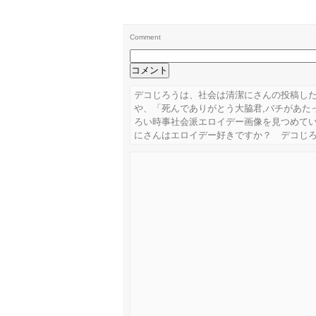
Comment
デコじろうは、社会は清潔にさんの投稿し
や、「死んでありがとう大脇君,バチがあた
ろい時事社会派エロイデー画像を見つめて
にさんはエロイデー好きですか？ デコじ