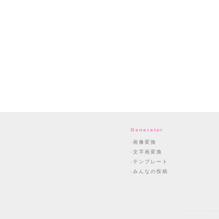
Generator
画像変換
文字画変換
テンプレート
みんなの投稿