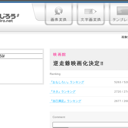
画像
映画館
逆走爺映画化決定‼
Ranking
『おもしろい』ランキング
5263 / 5
『ネタ』ランキング
2720 / 2
『自己満足』ランキング
2677 / 2
Comment