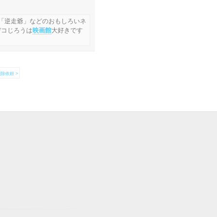
「逆走爺」などのおもしろいネ
デコじろうは
映画館
大好きです
除依頼 >