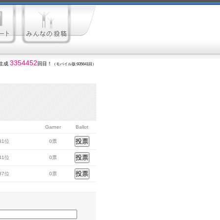
3354452
生成
回目！
（モバイル版:935641回）
Garner
Ballot
281位
0票
741位
0票
687位
0票