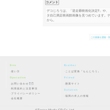
デコじろうは、「逆走爺映画化決定‼」や、
タ自己満足映画館画像を見つめています。
から。
この画像を通報・削
Site
Brother
使い方
ことば変換『もんじろう』
Operation
Friend
お問い合わせ
懸賞サイト
利用規約と注意事項
Solution
プライバシーポリシー
福岡の求人の情報
会社概要