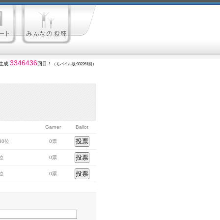
3346436
生成
回目！
（モバイル版:932261回）
Garner
Ballot
280位
0票
7位
0票
7位
0票