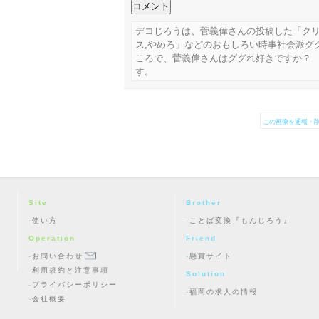
デコじろうは、菅義偉さんの投稿した「ク
ス,やめろ」などのおもしろい時事社会派グ
ころで、菅義偉さんはググれ好きですか？
す。
この画像を通報・削
Site
Brother
使い方
ことば変換『もんじろう』
Operation
Friend
お問い合わせ
懸賞サイト
利用規約と注意事項
Solution
プライバシーポリシー
福岡の求人の情報
会社概要