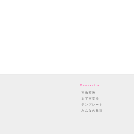
Generator
画像変換
文字画変換
テンプレート
みんなの投稿