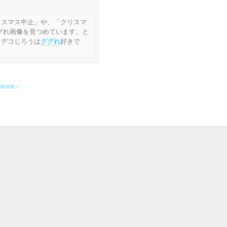
リスマス中止」や、「クリスマ
グれ画像を見つめています。と
 デコじろうは
ググれ
好きで
除依頼 >