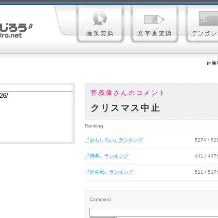
画像
菅義偉さんのコメント
クリスマス中止
Ranking
『おもしろい』ランキング
5274 / 5
『時事』ランキング
441 / 44
『社会派』ランキング
511 / 51
Comment