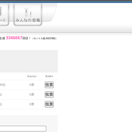
3346667
生成
回目！
（モバイル版:932378回）
Garner
Ballot
280位
0票
7位
0票
7位
0票