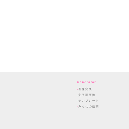
Generator
画像変換
文字画変換
テンプレート
みんなの投稿