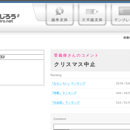
画像
菅義偉さんのコメント
クリスマス中止
Ranking
『おもしろい』ランキング
5278 / 5
『時事』ランキング
445 / 44
『社会派』ランキング
515 / 51
Comment