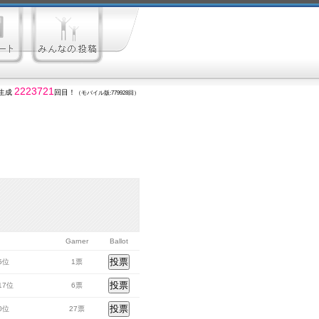
2223721
生成
回目！
（モバイル版:779928回）
Garner
Ballot
45位
1票
717位
6票
00位
27票