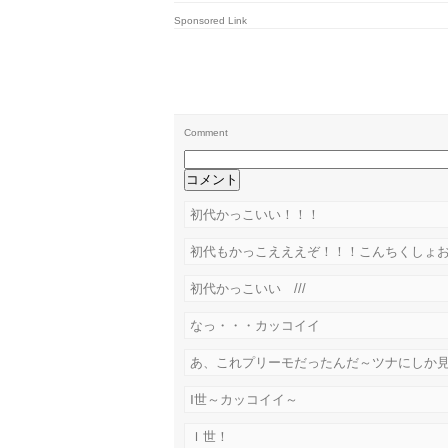
Sponsored Link
Comment
初代かっこいい！！！
初代もかっこえええぞ！！！こんちくしょ
初代かっこいい ///
なっ・・・カッコイイ
あ、これプリーモだったんだ～ツナにしか
Ⅰ世～カッコイイ～
Ｉ世！