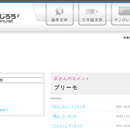
画像
仄さんのコメント
プリーモ
Ranking
『おもしろい』ランキング
283 / 61
ext >
『萌え』ランキング
1562 / 2
『イケメン』ランキング
293 / 31