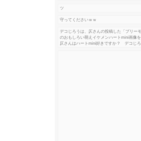
ツ
守ってくださいｗｗ
デコじろうは、仄さんの投稿した「プリー
のおもしろい萌えイケメンハートmini画像
仄さんはハートmini好きですか？ デコじ