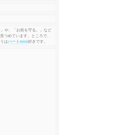
モ」や、「お前を守る。」など
を見つめています。ところで、
ろうは
ハートmini
好きです。