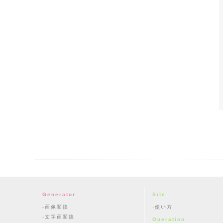
Generator
Site
画像変換
使い方
文字画変換
Operation