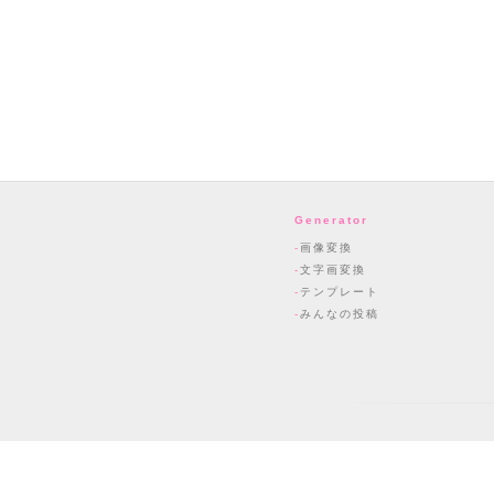
Generator
画像変換
文字画変換
テンプレート
みんなの投稿