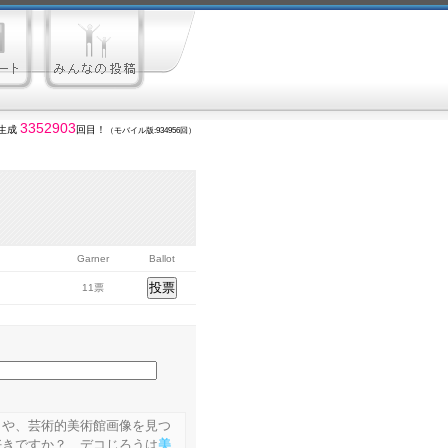
3352903
生成
回目！
（モバイル版:934956回）
Garner
Ballot
11票
」や、芸術的美術館画像を見つ
好きですか？ デコじろうは
美