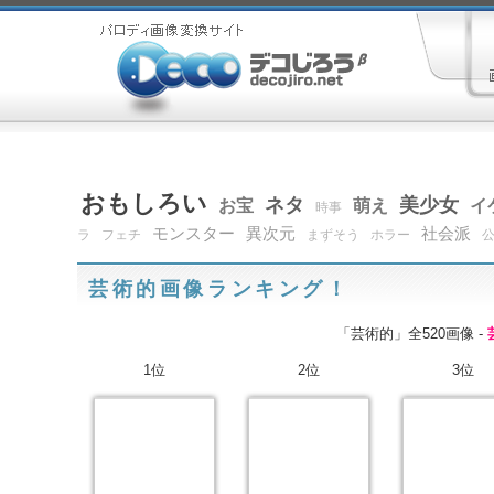
おもしろい
ネタ
美少女
お宝
萌え
イ
時事
モンスター
異次元
社会派
ラ
フェチ
まずそう
ホラー
芸術的画像ランキング！
「芸術的」全520画像 -
1位
2位
3位