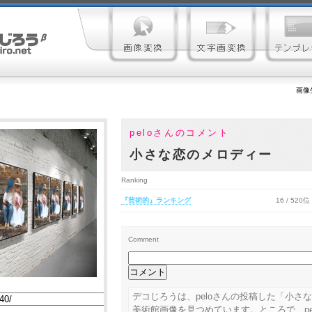
画像
peloさんのコメント
小さな恋のメロディー
Ranking
『芸術的』ランキング
16 / 520位
Comment
デコじろうは、peloさんの投稿した「小さ
美術館画像を見つめています。ところで、pe