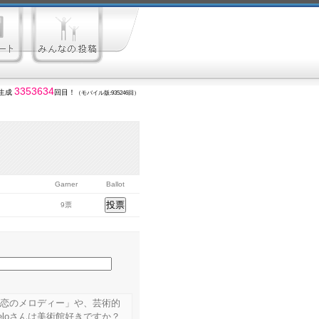
3353634
生成
回目！
（モバイル版:935246回）
Garner
Ballot
9票
な恋のメロディー」や、芸術的
loさんは美術館好きですか？