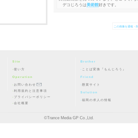
デコじろうは
美術館
好きです。
この画像を通報・削
Site
Brother
使い方
ことば変換『もんじろう』
Operation
Friend
お問い合わせ
懸賞サイト
利用規約と注意事項
Solution
プライバシーポリシー
福岡の求人の情報
会社概要
©
Trance Media GP Co.,Ltd.