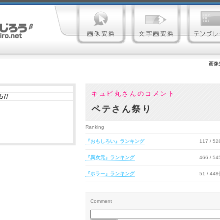
画像
キュピ丸さんのコメント
ペテさん祭り
Ranking
『おもしろい』ランキング
117 / 5
『異次元』ランキング
466 / 5
『ホラー』ランキング
51 / 44
Comment