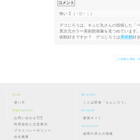
怖い Σ（・□・；）
デコじろうは、キュピ丸さんの投稿した「
異次元ホラー美術館画像を見つめています
術館好きですか？ デコじろうは
美術館
好
この画像を通報・削
Site
Brother
使い方
ことば変換『もんじろう』
Operation
Friend
お問い合わせ
懸賞サイト
利用規約と注意事項
Solution
プライバシーポリシー
福岡の求人の情報
会社概要