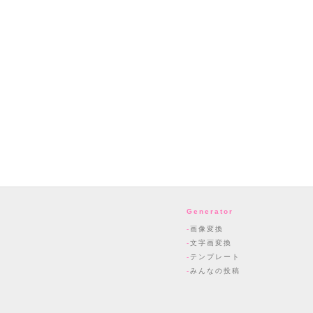
Generator
画像変換
文字画変換
テンプレート
みんなの投稿