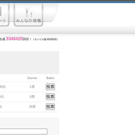
3346420
生成
回目！
（モバイル版:932261回）
Garner
Ballot
280位
1票
45位
0票
8位
26票