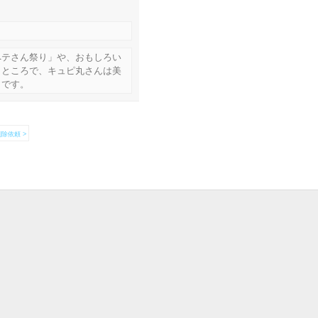
ペテさん祭り」や、おもしろい
。ところで、キュピ丸さんは美
きです。
除依頼 >