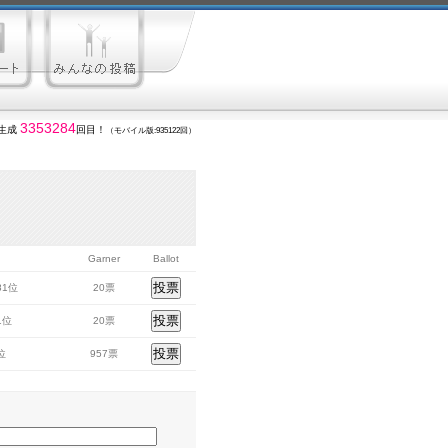
3353284
生成
回目！
（モバイル版:935122回）
Garner
Ballot
281位
20票
41位
20票
2位
957票