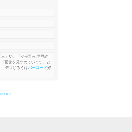
晋三」や、「安倍晋三,学歴詐
ード画像を見つめています。と
？ デコじろうは
バーコード
好
除依頼 >