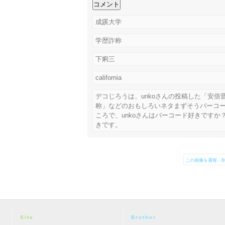
成蹊大学
学歴詐称
下痢三
california
デコじろうは、unkoさんの投稿した「安倍
称」などのおもしろいネタまずそうバーコ
ころで、unkoさんはバーコード好きですか
きです。
この画像を通報・削
Site
Brother