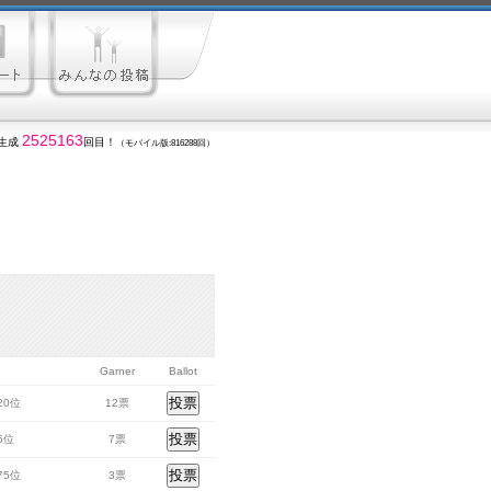
2525163
生成
回目！
（モバイル版:816288回）
Garner
Ballot
120位
12票
85位
7票
975位
3票