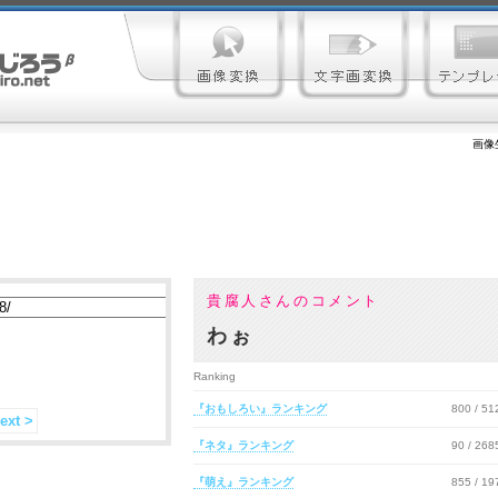
画像
貴腐人さんのコメント
わぉ
Ranking
『おもしろい』ランキング
800 / 5
ext >
『ネタ』ランキング
90 / 26
『萌え』ランキング
855 / 1