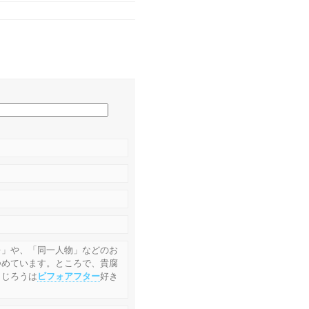
ぉ」や、「同一人物」などのお
つめています。ところで、貴腐
コじろうは
ビフォアフター
好き