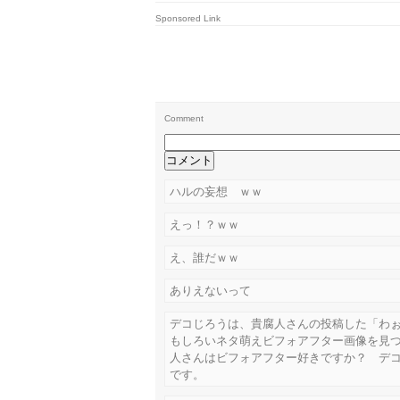
Sponsored Link
Comment
ハルの妄想 ｗｗ
えっ！？ｗｗ
え、誰だｗｗ
ありえないって
デコじろうは、貴腐人さんの投稿した「わ
もしろいネタ萌えビフォアフター画像を見
人さんはビフォアフター好きですか？ デ
です。