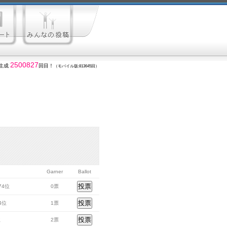
2500827
生成
回目！
（モバイル版:813645回）
Garner
Ballot
974位
0票
04位
1票
位
2票