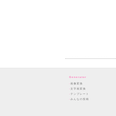
Generator
画像変換
文字画変換
テンプレート
みんなの投稿