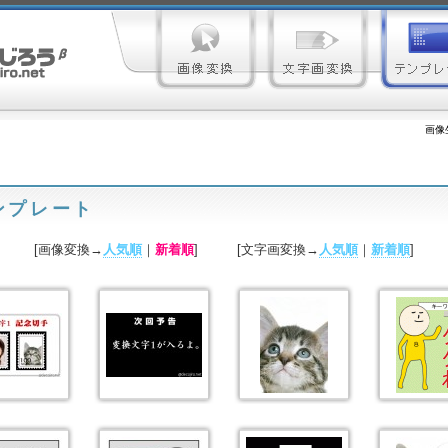
画像
ンプレート
[画像変換→
人気順
｜
新着順
] [文字画変換→
人気順
｜
新着順
]