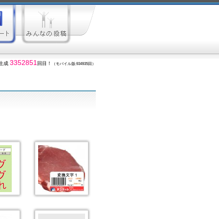
3352851
生成
回目！
（モバイル版:934935回）