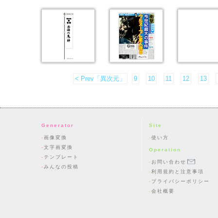
< Prev「異次元」
9
10
11
12
13
Generator
Site
画像変換
使い方
文字画変換
Operation
テンプレート
お問い合わせ
みんなの投稿
利用規約と注意事項
プライバシーポリシー
会社概要