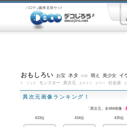
おもしろい
ネタ
イ
お宝
萌え
美少女
時事
モンスター
異次元
社会派
ラ
フェチ
まずそう
ホラー
異次元画像ランキング！
「異次元」全484画像 -
433位
434位
435位