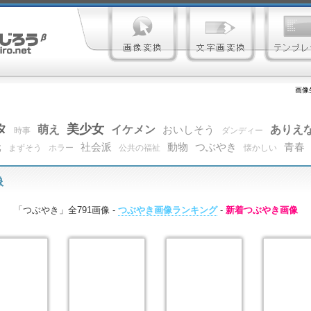
画像
タ
美少女
萌え
イケメン
ありえ
おいしそう
時事
ダンディー
元
社会派
動物
つぶやき
青春
まずそう
ホラー
公共の福祉
懐かしい
像
「つぶやき」全791画像 -
つぶやき画像ランキング
-
新着つぶやき画像