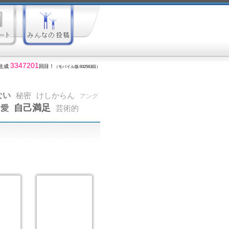
3347201
生成
回目！
（モバイル版:932563回）
ない
秘密
けしからん
アング
自己満足
愛
芸術的