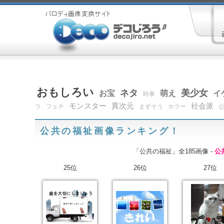
おもしろい
ネタ
美少女
お宝
萌え
イ
時事
モンスター
異次元
社会派
ラ
フェチ
まずそう
ホラー
公共の福祉画像ランキング！
「公共の福祉」全185画像 -
公
25位
26位
27位