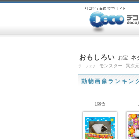
おもしろい
ネ
お宝
モンスター
異次
ラ
フェチ
動物画像ランキン
169位