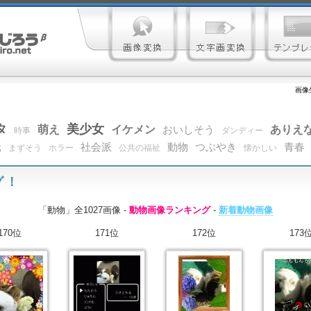
画像
タ
美少女
萌え
イケメン
ありえ
おいしそう
時事
ダンディー
元
社会派
動物
つぶやき
青春
まずそう
ホラー
公共の福祉
懐かしい
グ！
「動物」全1027画像 -
動物画像ランキング
-
新着動物画像
170位
171位
172位
173