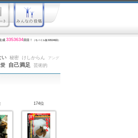
3353634
生成
回目！
（モバイル版:935246回）
ない
秘密
けしからん
アング
自己満足
愛
芸術的
位
174位