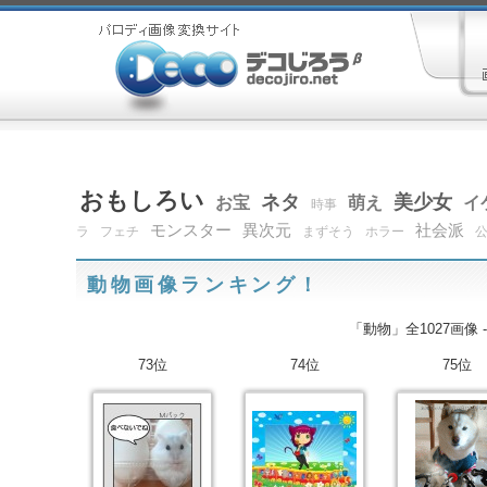
おもしろい
ネタ
美少女
お宝
萌え
イ
時事
モンスター
異次元
社会派
ラ
フェチ
まずそう
ホラー
動物画像ランキング！
「動物」全1027画像 
73位
74位
75位