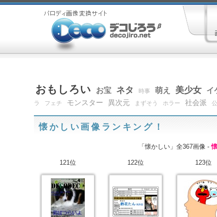
おもしろい
ネタ
美少女
お宝
萌え
イ
時事
モンスター
異次元
社会派
ラ
フェチ
まずそう
ホラー
懐かしい画像ランキング！
「懐かしい」全367画像 -
121位
122位
123位