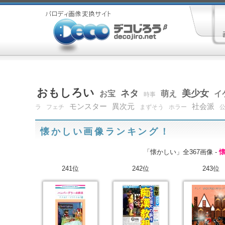
おもしろい
ネタ
美少女
お宝
萌え
イ
時事
モンスター
異次元
社会派
ラ
フェチ
まずそう
ホラー
懐かしい画像ランキング！
「懐かしい」全367画像 -
241位
242位
243位