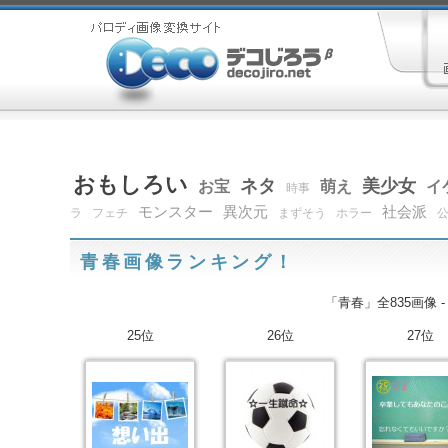
おもしろい
ネタ
美少女
お宝
萌え
イ
時事
モンスター
異次元
社会派
ラ
フェチ
まずそう
ホラー
青春画像ランキング！
「青春」全835画像 
25位
26位
27位