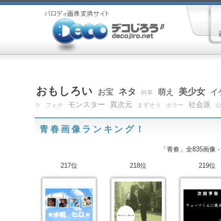
おもしろい
ネタ
美少女
お宝
萌え
イ
時事
モンスター
異次元
社会派
ラ
フェチ
まずそう
ホラー
青春画像ランキング！
「青春」全835画像 
217位
218位
219位