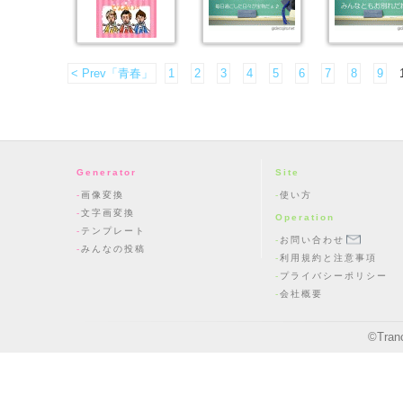
< Prev「青春」
1
2
3
4
5
6
7
8
9
Generator
Site
画像変換
使い方
文字画変換
Operation
テンプレート
お問い合わせ
みんなの投稿
利用規約と注意事項
プライバシーポリシー
会社概要
©
Tran